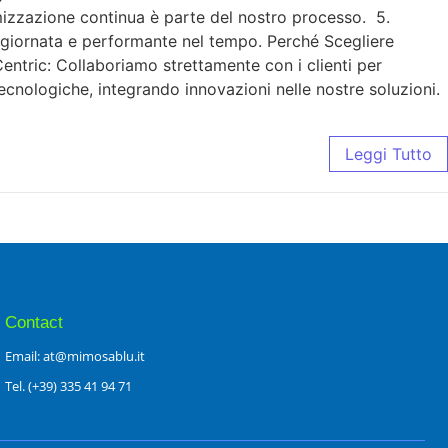
imizzazione continua è parte del nostro processo. 5.
ggiornata e performante nel tempo. Perché Scegliere
ntric: Collaboriamo strettamente con i clienti per
ecnologiche, integrando innovazioni nelle nostre soluzioni.
Leggi Tutto
Contact
Email: at@mimosablu.it
Tel. (+39) 335 41 94 71