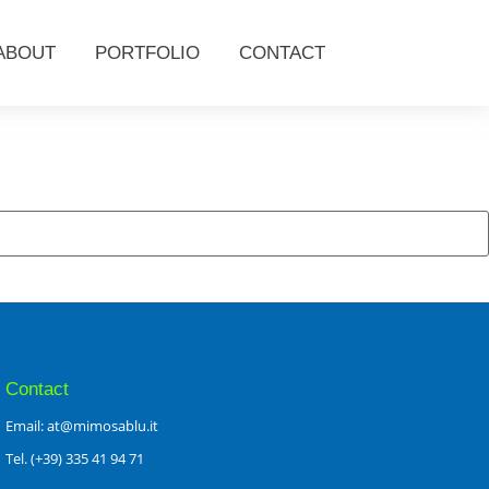
ABOUT
PORTFOLIO
CONTACT
Contact
Email: at@mimosablu.it
Tel. (+39) 335 41 94 71