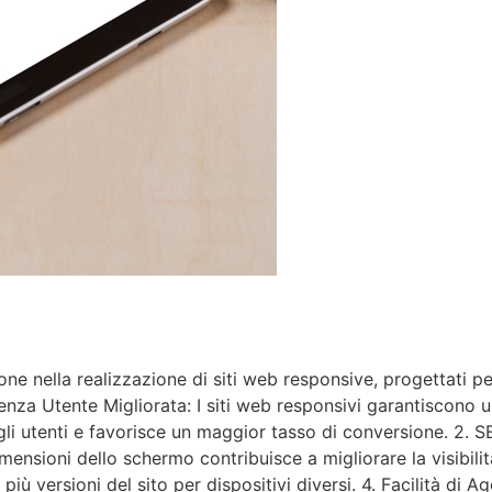
one nella realizzazione di siti web responsive, progettati p
nza Utente Migliorata: I siti web responsivi garantiscono u
li utenti e favorisce un maggior tasso di conversione. 2. SE
nsioni dello schermo contribuisce a migliorare la visibilità 
 più versioni del sito per dispositivi diversi. 4. Facilità di