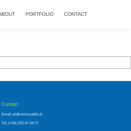
ABOUT
PORTFOLIO
CONTACT
Contact
Email: at@mimosablu.it
Tel. (+39) 335 41 94 71