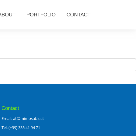
ABOUT
PORTFOLIO
CONTACT
Contact
Email: at@mimosablu.it
Tel. (+39) 335 41 94 71