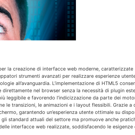
 la creazione di interfacce web moderne, caratterizzate d
iluppatori strumenti avanzati per realizzare esperienze utent
logie all’avanguardia. L’implementazione di HTML5 consente
ale direttamente nel browser senza la necessità di plugin es
iù leggibile e favorendo l’indicizzazione da parte dei motor
 le transizioni, le animazioni e i layout flessibili. Grazie a
schermo, garantendo un’esperienza utente ottimale su disposi
 gli standard attuali del settore ma promuove anche pratich
 delle interfacce web realizzate, soddisfacendo le esigenze 