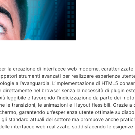
 la creazione di interfacce web moderne, caratterizzate d
iluppatori strumenti avanzati per realizzare esperienze utent
logie all’avanguardia. L’implementazione di HTML5 consente
ale direttamente nel browser senza la necessità di plugin es
iù leggibile e favorendo l’indicizzazione da parte dei motor
 le transizioni, le animazioni e i layout flessibili. Grazie a
schermo, garantendo un’esperienza utente ottimale su disposi
 gli standard attuali del settore ma promuove anche pratich
 delle interfacce web realizzate, soddisfacendo le esigenze 