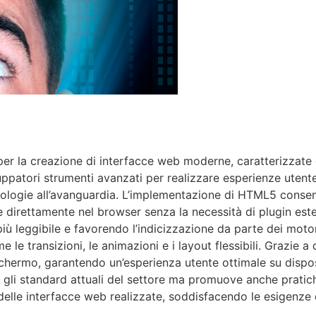
 la creazione di interfacce web moderne, caratterizzate d
iluppatori strumenti avanzati per realizzare esperienze utent
logie all’avanguardia. L’implementazione di HTML5 consente
ale direttamente nel browser senza la necessità di plugin es
iù leggibile e favorendo l’indicizzazione da parte dei motor
 le transizioni, le animazioni e i layout flessibili. Grazie a
schermo, garantendo un’esperienza utente ottimale su disposi
 gli standard attuali del settore ma promuove anche pratich
 delle interfacce web realizzate, soddisfacendo le esigenze 