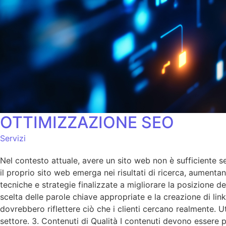
OTTIMIZZAZIONE SEO
Servizi
Nel contesto attuale, avere un sito web non è sufficiente se 
il proprio sito web emerga nei risultati di ricerca, aumentan
tecniche e strategie finalizzate a migliorare la posizione d
scelta delle parole chiave appropriate e la creazione di lin
dovrebbero riflettere ciò che i clienti cercano realmente. 
settore. 3. Contenuti di Qualità I contenuti devono essere p