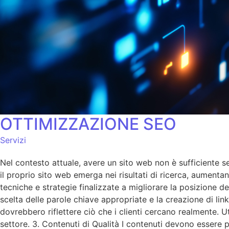
OTTIMIZZAZIONE SEO
Servizi
Nel contesto attuale, avere un sito web non è sufficiente se 
il proprio sito web emerga nei risultati di ricerca, aumentan
tecniche e strategie finalizzate a migliorare la posizione d
scelta delle parole chiave appropriate e la creazione di lin
dovrebbero riflettere ciò che i clienti cercano realmente. 
settore. 3. Contenuti di Qualità I contenuti devono essere p