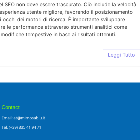
del SEO non deve essere trascurato. Ciò include la velocità
n’esperienza utente migliore, favorendo il posizionamento
gli occhi dei motori di ricerca. È importante sviluppare
orare le performance attraverso strumenti analitici come
odifiche tempestive in base ai risultati ottenuti.
Leggi Tutto
Contact
Email: at@mimosablu.it
Tel. (+39) 335 41 94 71