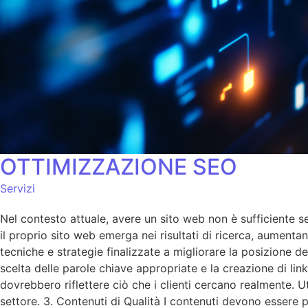
OTTIMIZZAZIONE SEO
Servizi
Nel contesto attuale, avere un sito web non è sufficiente se 
il proprio sito web emerga nei risultati di ricerca, aumentan
tecniche e strategie finalizzate a migliorare la posizione d
scelta delle parole chiave appropriate e la creazione di lin
dovrebbero riflettere ciò che i clienti cercano realmente. 
settore. 3. Contenuti di Qualità I contenuti devono essere p