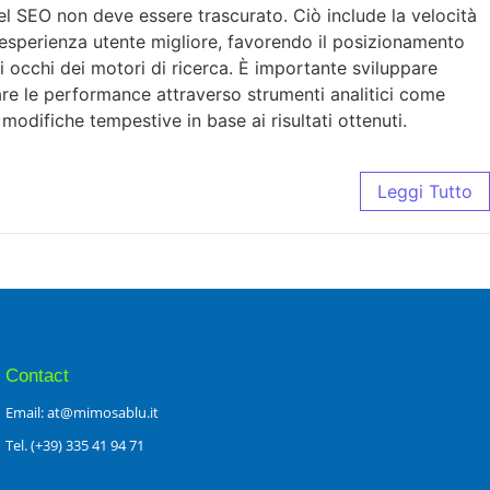
del SEO non deve essere trascurato. Ciò include la velocità
n’esperienza utente migliore, favorendo il posizionamento
gli occhi dei motori di ricerca. È importante sviluppare
orare le performance attraverso strumenti analitici come
odifiche tempestive in base ai risultati ottenuti.
Leggi Tutto
Contact
Email: at@mimosablu.it
Tel. (+39) 335 41 94 71