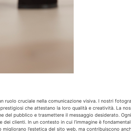
 ruolo cruciale nella comunicazione visiva. I nostri fotograf
restigiosi che attestano la loro qualità e creatività. La no
zione del pubblico e trasmettere il messaggio desiderato. Og
e dei clienti. In un contesto in cui l’immagine è fondamenta
lo migliorano l’estetica del sito web, ma contribuiscono anc