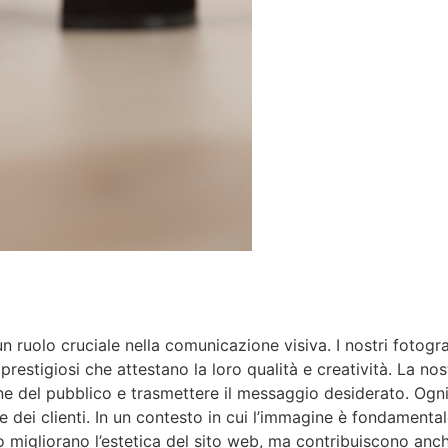
 ruolo cruciale nella comunicazione visiva. I nostri fotograf
restigiosi che attestano la loro qualità e creatività. La no
zione del pubblico e trasmettere il messaggio desiderato. Og
e dei clienti. In un contesto in cui l’immagine è fondamenta
lo migliorano l’estetica del sito web, ma contribuiscono anc