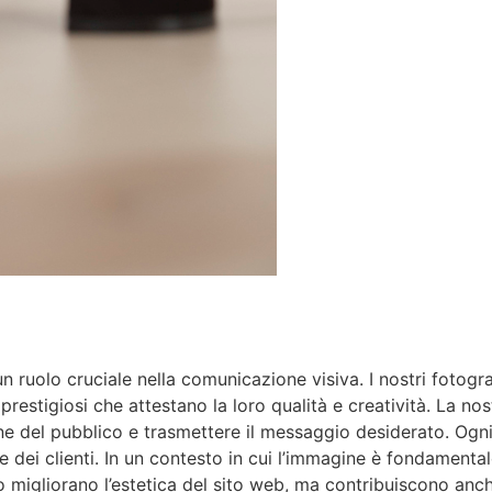
 ruolo cruciale nella comunicazione visiva. I nostri fotograf
restigiosi che attestano la loro qualità e creatività. La no
zione del pubblico e trasmettere il messaggio desiderato. Og
e dei clienti. In un contesto in cui l’immagine è fondamenta
lo migliorano l’estetica del sito web, ma contribuiscono anc