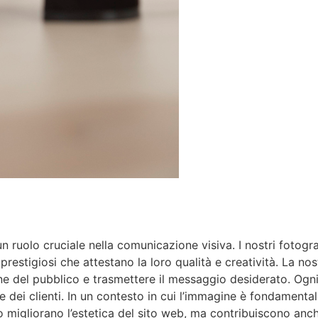
 ruolo cruciale nella comunicazione visiva. I nostri fotograf
restigiosi che attestano la loro qualità e creatività. La no
zione del pubblico e trasmettere il messaggio desiderato. Og
e dei clienti. In un contesto in cui l’immagine è fondamenta
lo migliorano l’estetica del sito web, ma contribuiscono anc