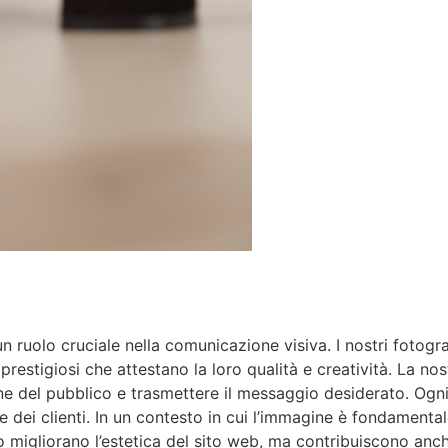
 ruolo cruciale nella comunicazione visiva. I nostri fotograf
restigiosi che attestano la loro qualità e creatività. La no
zione del pubblico e trasmettere il messaggio desiderato. Og
e dei clienti. In un contesto in cui l’immagine è fondamenta
lo migliorano l’estetica del sito web, ma contribuiscono anc