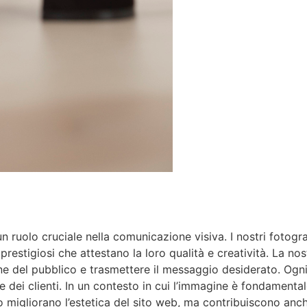
 ruolo cruciale nella comunicazione visiva. I nostri fotograf
restigiosi che attestano la loro qualità e creatività. La no
zione del pubblico e trasmettere il messaggio desiderato. Og
e dei clienti. In un contesto in cui l’immagine è fondamenta
lo migliorano l’estetica del sito web, ma contribuiscono anc