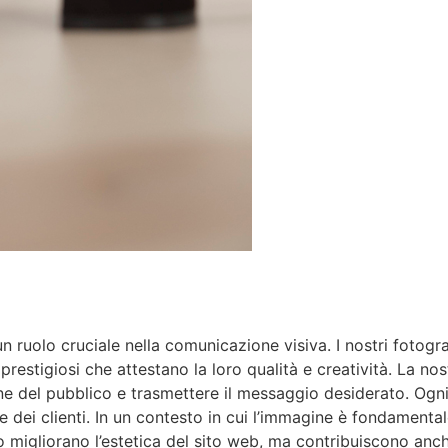
 ruolo cruciale nella comunicazione visiva. I nostri fotograf
restigiosi che attestano la loro qualità e creatività. La no
zione del pubblico e trasmettere il messaggio desiderato. Og
e dei clienti. In un contesto in cui l’immagine è fondamenta
lo migliorano l’estetica del sito web, ma contribuiscono anc