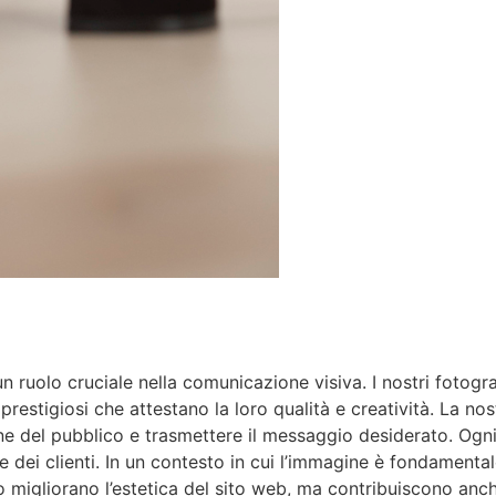
 ruolo cruciale nella comunicazione visiva. I nostri fotograf
restigiosi che attestano la loro qualità e creatività. La no
zione del pubblico e trasmettere il messaggio desiderato. Og
e dei clienti. In un contesto in cui l’immagine è fondamenta
lo migliorano l’estetica del sito web, ma contribuiscono anc