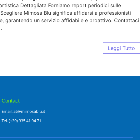
rtistica Dettagliata Forniamo report periodici sulle
cegliere Mimosa Blu significa affidarsi a professionisti
ne, garantendo un servizio affidabile e proattivo. Contattaci
.
Leggi Tutto
Contact
Email: at@mimosablu.it
Tel. (+39) 335 41 94 71