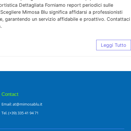
rtistica Dettagliata Forniamo report periodici sulle
cegliere Mimosa Blu significa affidarsi a professionisti
ne, garantendo un servizio affidabile e proattivo. Contattaci
.
Leggi Tutto
Contact
Email: at@mimosablu.it
Tel. (+39) 335 41 94 71