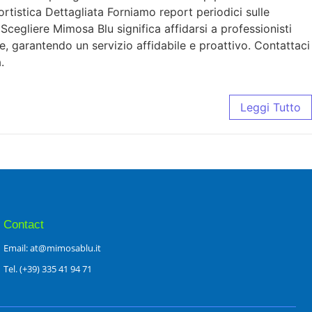
rtistica Dettagliata Forniamo report periodici sulle
cegliere Mimosa Blu significa affidarsi a professionisti
ne, garantendo un servizio affidabile e proattivo. Contattaci
.
Leggi Tutto
Contact
Email: at@mimosablu.it
Tel. (+39) 335 41 94 71